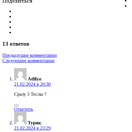
13 ответов
Навигация
Предыдущие комментарии
Следующие комментарии
по
комментариям
Adilya
:
21.02.2024 в 20:30
Сразу 3 Теслы ?
Ответить
Турик
:
21.02.2024 в 23:29