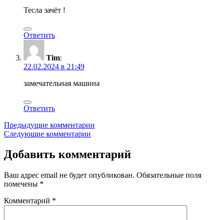
Тесла зачёт !
Ответить
Tim
:
22.02.2024 в 21:49
замечательная машина
Ответить
Навигация
Предыдущие комментарии
Следующие комментарии
по
комментариям
Добавить комментарий
Ваш адрес email не будет опубликован.
Обязательные поля
помечены
*
Комментарий
*