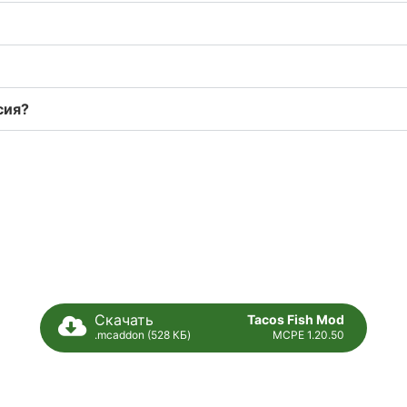
сия?
Скачать
Tacos Fish Mod
.mcaddon (528 КБ)
MCPE 1.20.50