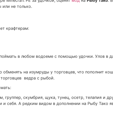
е Minecraft PE за удочкой, оценят
мод
на
Рыбу Тако
. 
 или не только.
ет крафтерам:
 поймать в любом водоеме с помощью удочки. Улов в 
о обменять на изумруды у торговцев, что пополнит кош
торговцев ведра с рыбой.
мать:
ом, группер, скумбрия, щука, тунец, осетр, телапия и др
и и себя. А редким видом в дополнении на Рыбу Тако 