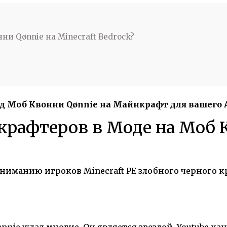
ни Qønnie на Minecraft Bedrock?
д Моб Квонни Qønnie на Майнкрафт для вашего A
крафтеров в Моде на Моб 
ниманию игроков Minecraft PE злобного черного к