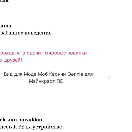
ала:
ланца
забавное поведение.
гроков, кто оценит мировые новинки
х друзей!
ck
или
.mcaddon.
ecraft PE на устройстве