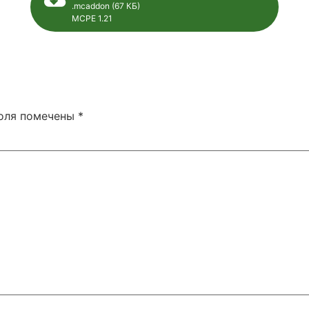
.mcaddon (67 КБ)
MCPE 1.21
поля помечены
*