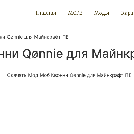
Главная
MCPE
Моды
Кар
ни Qønnie для Майнкрафт ПЕ
нни Qønnie для Майнк