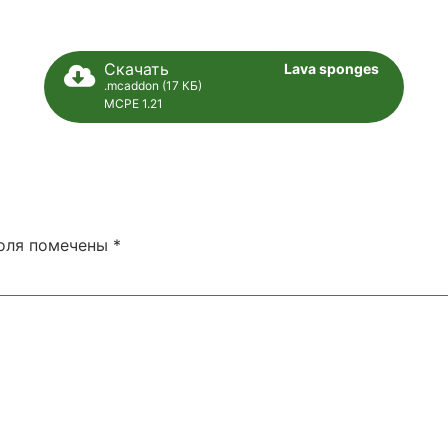
Скачать
Lava sponges
.mcaddon (17 КБ)
MCPE 1.21
поля помечены
*