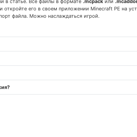
й в статье. Все файлы в формате
.mcpack
или
.mcaddo
и откройте его в своем приложении Minecraft PE на ус
порт файла. Можно наслаждаться игрой.
сия?