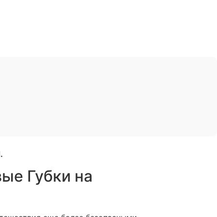
.
ые Губки на