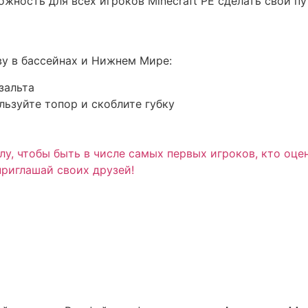
жность для всех игроков Minecraft PE сделать свои п
аву в бассейнах и Нижнем Мире:
зальта
льзуйте топор и скоблите губку
у, чтобы быть в числе самых первых игроков, кто оце
приглашай своих друзей!