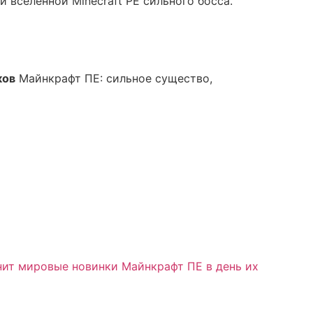
 вселенной Minecraft PE сильного босса.
ков
Майнкрафт ПЕ: сильное существо,
нит мировые новинки Майнкрафт ПЕ в день их