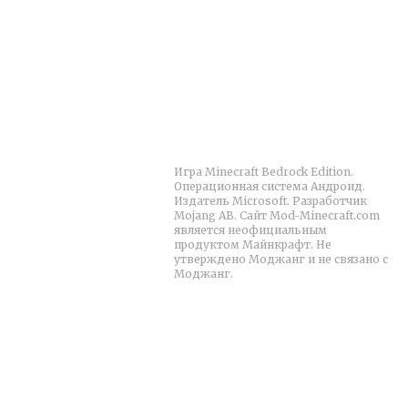
Меню
О сайте
Игра Minecraft Bedrock Edition.
Главная
Операционная система Андроид.
Издатель Microsoft. Разработчик
MCPE
Mojang AB. Сайт Mod-Minecraft.com
является неофициальным
Моды
продуктом Майнкрафт. Не
Карты
утверждено Моджанг и не связано с
Моджанг.
Шейдеры
Текстуры
© 2023
Политика конфиденциальности