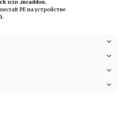
ck
или
.mcaddon.
ecraft PE на устройстве
й.