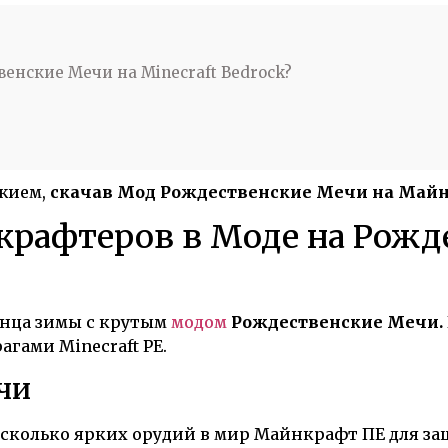
енские Мечи на Minecraft Bedrock?
жием,
скачав Мод Рождественские Мечи на Майнк
 крафтеров в Моде на Рожд
онца зимы с крутым
модом
Рождественские Мечи.
агами Minecraft PE.
ечи
есколько ярких орудий в мир Майнкрафт ПЕ для за