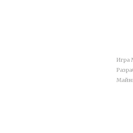
Меню
О са
Игра 
Главная
Разра
MCPE
Майнк
Моды
Карты
Шейдеры
Текстуры