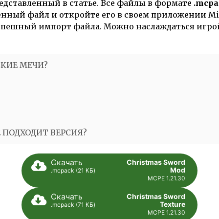
едставленный в статье. Все файлы в формате
.mcpa
енный файл и откройте его в своем приложении Min
успешный импорт файла. Можно наслаждаться игро
СКИЕ МЕЧИ?
Е ПОДХОДИТ ВЕРСИЯ?
Скачать
Сhristmas Sword
Mod
.mcpack (21 КБ)
MCPE 1.21.30
Скачать
Сhristmas Sword
Texture
.mcpack (71 КБ)
MCPE 1.21.30