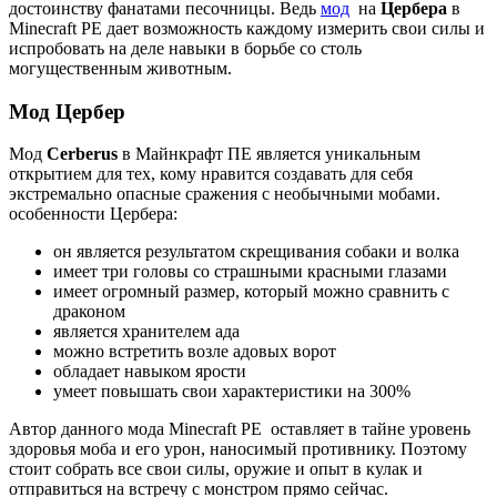
достоинству фанатами песочницы. Ведь
мод
на
Цербера
в
Minecraft PE дает возможность каждому измерить свои силы и
испробовать на деле навыки в борьбе со столь
могущественным животным.
Мод Цербер
Мод
Cerberus
в Майнкрафт ПЕ является уникальным
открытием для тех, кому нравится создавать для себя
экстремально опасные сражения с необычными мобами.
особенности Цербера:
он является результатом скрещивания собаки и волка
имеет три головы со страшными красными глазами
имеет огромный размер, который можно сравнить с
драконом
является хранителем ада
можно встретить возле адовых ворот
обладает навыком ярости
умеет повышать свои характеристики на 300%
Автор данного мода Minecraft PE оставляет в тайне уровень
здоровья моба и его урон, наносимый противнику. Поэтому
стоит собрать все свои силы, оружие и опыт в кулак и
отправиться на встречу с монстром прямо сейчас.