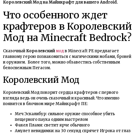
Королевский Мод на Майнкрафт для вашего Android.
Что особенного ждет
крафтеров в Королевский
Мод на Minecraft Bedrock?
Сказочный
Королевский
мод
в Minecraft PE предлагает
главному герою познакомиться с магическими мобами, броней
и оружием. Более того, можно обзавестись собственным
белоснежным Пегасом.
Королевский Мод
Королевский Мод покорит сердца крафтеров с первого
взгляда ведь он очень сказочный и красивый. Что именно
появится в блочном мире Майнкрафт ПЕ:
Меч Эскалибур: сильное оружие способное убить
пещерного паука одним выстрелом
Факел Пламя: светит ярче обычного
Амулет невидимки: на 30 секунд спрячет Игрока от глаз