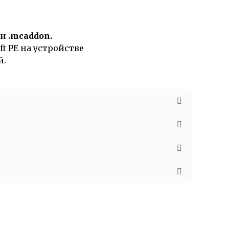
ли
.mcaddon.
t PE на устройстве
й.