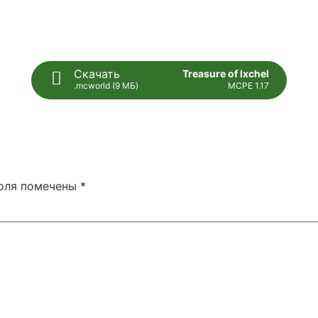
Скачать
Treasure of Ixchel
.mcworld (9 МБ)
MCPE 1.17
поля помечены
*