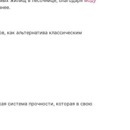
имых жилищ в песочнице, благодаря
моду
внее.
в, как альтернатива классическим
ая система прочности, которая в свою