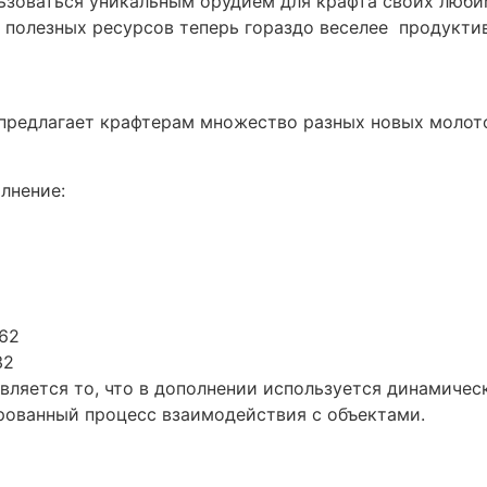
ользоваться уникальным орудием для крафта своих люб
 полезных ресурсов теперь гораздо веселее продукти
ы
редлагает крафтерам множество разных новых молото
лнение:
562
32
ляется то, что в дополнении используется динамическ
рованный процесс взаимодействия с объектами.