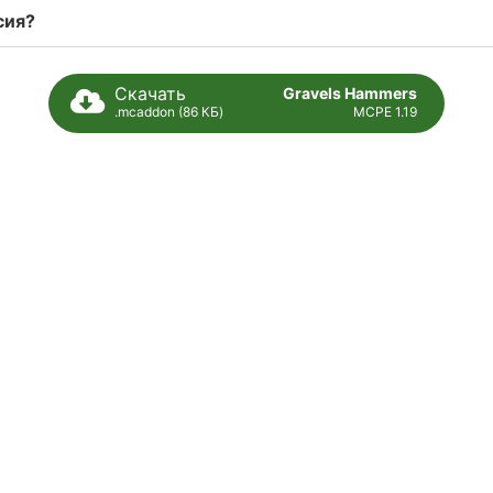
сия?
Скачать
Gravels Hammers
.mcaddon (86 КБ)
MCPE 1.19