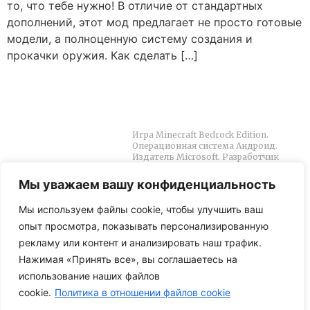
то, что тебе нужно! В отличие от стандартных
дополнений, этот мод предлагает не просто готовые
модели, а полноценную систему создания и
прокачки оружия. Как сделать […]
Меню
О сайте
Игра Minecraft Bedrock Edition.
Главная
Операционная система Андроид.
Издатель Microsoft. Разработчик
MCPE
Mojang AB. Сайт Mod-Minecraft.com
является неофициальным
Моды
Мы уважаем вашу конфиденциальность
продуктом Майнкрафт. Не
Карты
утверждено Моджанг и не связано с
Мы используем файлы cookie, чтобы улучшить ваш
Моджанг.
Шейдеры
опыт просмотра, показывать персонализированную
рекламу или контент и анализировать наш трафик.
Текстуры
Нажимая «Принять все», вы соглашаетесь на
использование наших файлов
© 2023
cookie.
Политика в отношении файлов cookie