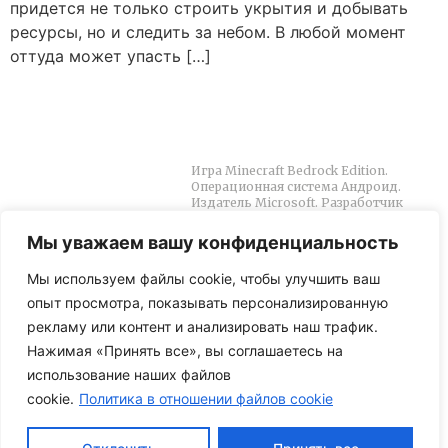
придется не только строить укрытия и добывать
ресурсы, но и следить за небом. В любой момент
оттуда может упасть […]
Меню
О сайте
Игра Minecraft Bedrock Edition.
Главная
Операционная система Андроид.
Издатель Microsoft. Разработчик
MCPE
Mojang AB. Сайт Mod-Minecraft.com
является неофициальным
Моды
Мы уважаем вашу конфиденциальность
продуктом Майнкрафт. Не
Карты
утверждено Моджанг и не связано с
Мы используем файлы cookie, чтобы улучшить ваш
Моджанг.
Шейдеры
опыт просмотра, показывать персонализированную
рекламу или контент и анализировать наш трафик.
Текстуры
Нажимая «Принять все», вы соглашаетесь на
использование наших файлов
© 2023
cookie.
Политика в отношении файлов cookie
Политика конфиденциальности
Политика использования файлов cookie