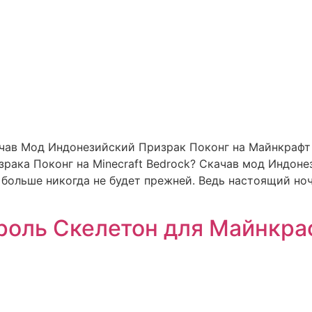
чав Мод Индонезийский Призрак Поконг на Майнкрафт 
зрака Поконг на Minecraft Bedrock? Скачав мод Индон
нь больше никогда не будет прежней. Ведь настоящий н
роль Скелетон для Майнкра