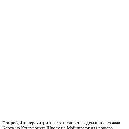
Попробуйте перехитрить всех и сделать задуманное, скачав
Карту на Кошмарную Школу на Майнкрафт для вашего